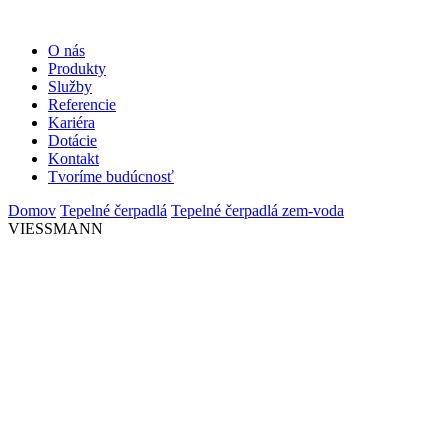
O nás
Produkty
Služby
Referencie
Kariéra
Dotácie
Kontakt
Tvoríme budúcnosť
Domov
Tepelné čerpadlá
Tepelné čerpadlá zem-voda
VIESSMANN