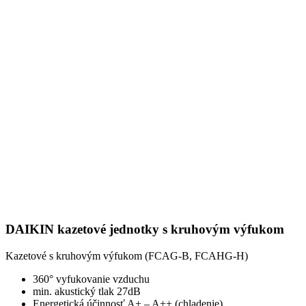
DAIKIN kazetové jednotky s kruhovým výfukom
Kazetové s kruhovým výfukom (FCAG-B, FCAHG-H)
360° vyfukovanie vzduchu
min. akustický tlak 27dB
Energetická účinnosť A+ – A++ (chladenie)