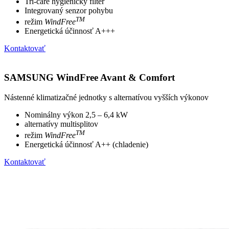
Tri-care hygienický filter
Integrovaný senzor pohybu
TM
režim
WindFree
Energetická účinnosť A+++
Kontaktovať
SAMSUNG WindFree Avant & Comfort
Nástenné klimatizačné jednotky s alternatívou vyšších výkonov
Nominálny výkon 2,5 – 6,4 kW
alternatívy multisplitov
TM
režim
WindFree
Energetická účinnosť A++ (chladenie)
Kontaktovať