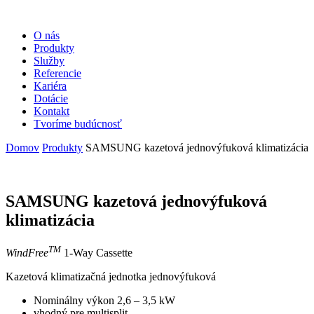
O nás
Produkty
Služby
Referencie
Kariéra
Dotácie
Kontakt
Tvoríme budúcnosť
Domov
Produkty
SAMSUNG kazetová jednovýfuková klimatizácia
SAMSUNG kazetová jednovýfuková
klimatizácia
TM
WindFree
1-Way Cassette
Kazetová klimatizačná jednotka jednovýfuková
Nominálny výkon 2,6 – 3,5 kW
vhodný pre multisplit