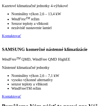
Kazetové klimatizačné jednotky 4-výfukové
Nominálny výkon 2,6 – 13,4 kW
TM
WindFree
režim
Senzor teploty a vlhkosti
nezávislé nastavenie lamiel
Kontaktovať
SAMSUNG komerčné nástenné klimatizácie
TM
WindFree
QMD, WindFree QMD HighEE
Nástenné klimatizačné jednotky
Nominálny výkon 2,6 – 7,1 kW
vysoko výkonné alternatívy
senzor teploty a vlhkosti
WindFreeTM režim
Kontaktovať