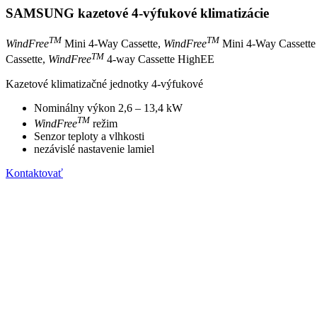
SAMSUNG kazetové 4-výfukové klimatizácie
TM
TM
WindFree
Mini 4-Way Cassette,
WindFree
Mini 4-Way Cassett
TM
Cassette,
WindFree
4-way Cassette HighEE
Kazetové klimatizačné jednotky 4-výfukové
Nominálny výkon 2,6 – 13,4 kW
TM
WindFree
režim
Senzor teploty a vlhkosti
nezávislé nastavenie lamiel
Kontaktovať