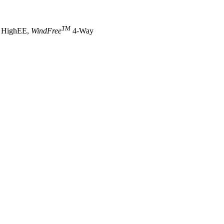
TM
e HighEE,
WindFree
4-Way