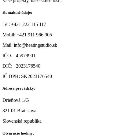
Vaše projekty, naše skúsenosti.
Kontaktné údaje:
Tel: +421 222 115 117
Mobil:
+421 911 966 905
Mail:
info@heatingstudio.sk
IČO: 45979901
DIČ: 2023176540
IČ DPH: SK2023176540
Adresa prevádzky:
Drieňová 1/G
821 01 Bratislava
Slovenská republika
Otváracie hodiny: