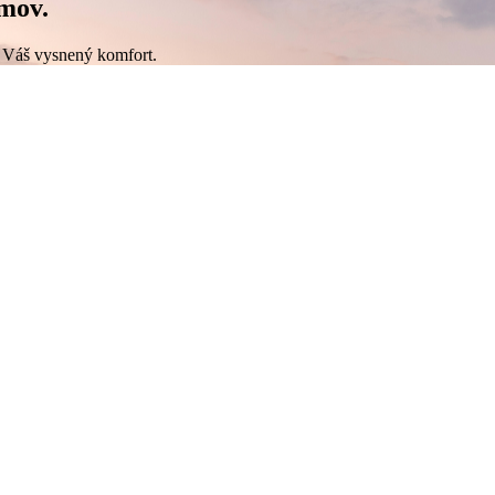
mov.
 Váš vysnený komfort.