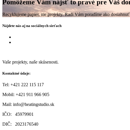
Pomôžeme Vám nájsť to pravé pre Váš do
Recyklujeme papier, nie projekty. Radi Vám poradíme ako dosiahnuť
Nájdete nás aj na sociálnych sieťach
Vaše projekty, naše skúsenosti.
Kontaktné údaje:
Tel: +421 222 115 117
Mobil:
+421 911 966 905
Mail:
info@heatingstudio.sk
IČO: 45979901
DIČ: 2023176540