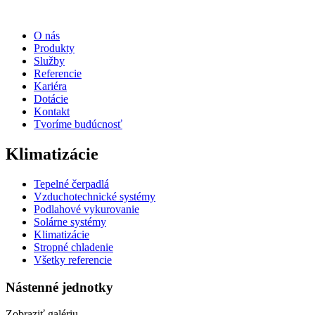
O nás
Produkty
Služby
Referencie
Kariéra
Dotácie
Kontakt
Tvoríme budúcnosť
Klimatizácie
Tepelné čerpadlá
Vzduchotechnické systémy
Podlahové vykurovanie
Solárne systémy
Klimatizácie
Stropné chladenie
Všetky referencie
Nástenné jednotky
Zobraziť galériu